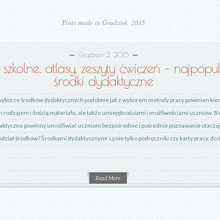
Posts made in Grudzień, 2015
Grudzień 2, 2015
 szkolne, atlasy, zeszyty ćwiczeń – najpopul
środki dydaktyczne
wyborze środków dydaktycznych podobnie jak z wyborem metody pracy powinien kie
 rodzajem i ilością materiału, ale także umiejętnościami i możliwościami uczniów. B
daktyczne powinny umożliwiać uczniom bezpośrednie i pośrednie poznawanie otaczaj
 podział środków? Środkami dydaktycznymi są nie tylko podręczniki czy karty pracy, do
Read More