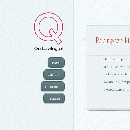
Podręczniki
Nauczyciel przy 
Home
przede wszystkim
rodzaj środki dy
edukacja
świata. Jaki jest
gimnazjum
dydaktycznych...
młodzież